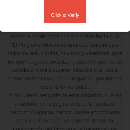
continuo y cercano a estudiantes de nuevo
ingreso, intercambio nacional e internacional, y
Click to Verify
con necesidades especiales.
Kattye Coque, participante del programa como
mentora desde hace dos años manifiesta que:
“El Programa Mentor es una oportunidad para
todos los estudiantes, novatos y veteranos, para
los que les gusta socializar y para los que no, de
ayudar a otros a superar desafíos que todos
hemos enfrentado cuando llegamos por primera
vez a la Universidad”.
Si tú quieres ser parte de esta iniciativa, puedes
inscribirte en la página web de la facultad,
sección Programa Mentor, donde encontrarás
toda la información al respecto. Desde la
coordinación del Programa te hacemos una