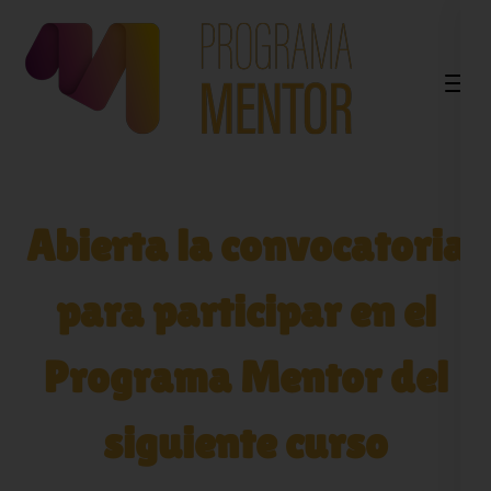
Saltar
al
contenido
(presiona
la
tecla
Intro)
Abierta la convocatoria
para participar en el
Programa Mentor del
siguiente curso