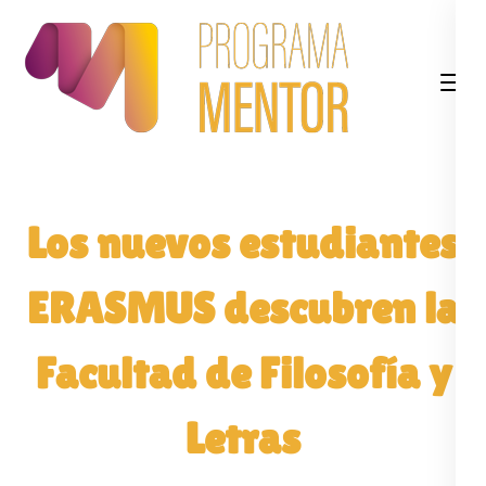
Saltar
al
contenido
(presiona
la
tecla
Intro)
Los nuevos estudiantes
ERASMUS descubren la
Facultad de Filosofía y
Letras