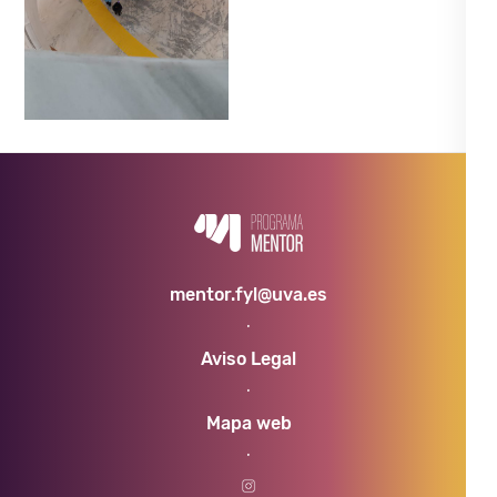
Previous
Next
mentor.fyl@uva.es
·
Aviso Legal
·
Mapa web
·