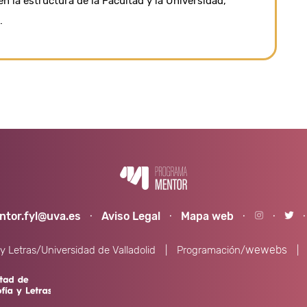
n la estructura de la Facultad y la Universidad,
.
ntor.fyl@uva.es
·
Aviso Legal
·
Mapa web
·
·
wewebs
 y Letras/Universidad de Valladolid
|
Programación/
|