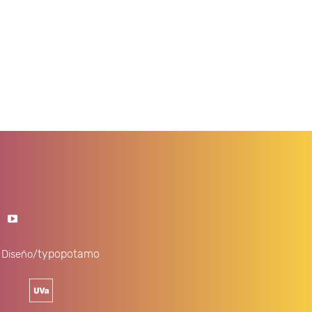
·
typopotamo
Diseño/