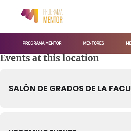
Saltar
al
contenido
(presiona
la
PROGRAMA MENTOR
MENTORES
ME
tecla
Intro)
Events at this location
SALÓN DE GRADOS DE LA FACUL