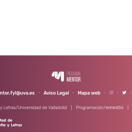
ntor.fyl@uva.es
·
Aviso Legal
·
Mapa web
·
·
wewebs
 y Letras/Universidad de Valladolid
|
Programación/
|