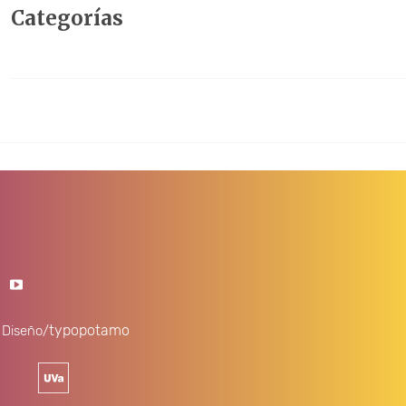
Categorías
noticias
Sin categoría
·
typopotamo
Diseño/