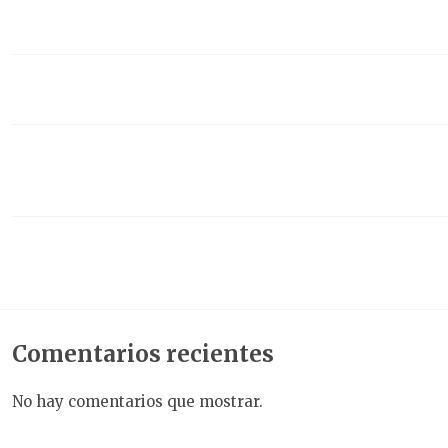
El programa Mentor participa en las Jornadas de Puertas
Abiertas de la Facultad de Filosofía y Letras
Los nuevos estudiantes ERASMUS descubren la Facultad
de Filosofía y Letras
Herramientas de autoconocimiento para la vida
universitaria: así fue el Taller de Emociones del Programa
Mentor
El Programa Mentor celebra su tercera yincana con éxito y
mucha energía
Comentarios recientes
No hay comentarios que mostrar.