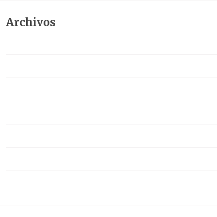
Archivos
junio 2026
febrero 2026
diciembre 2025
octubre 2025
septiembre 2025
abril 2025
noviembre 2022