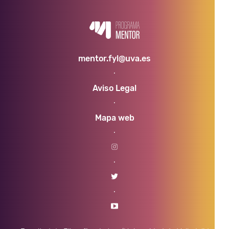
mentor.fyl@uva.es
·
Aviso Legal
·
Mapa web
·
·
·